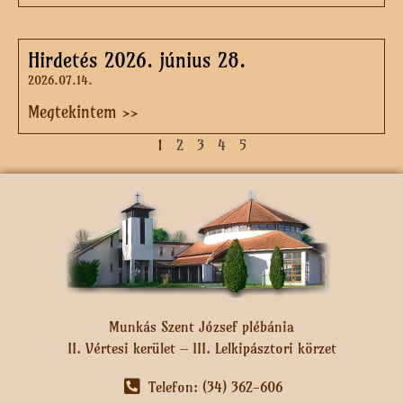
Hirdetés 2026. június 28.
2026.07.14.
Megtekintem >>
1
2
3
4
5
Munkás Szent József plébánia
II. Vértesi kerület – III. Lelkipásztori körzet
Telefon: (34) 362-606