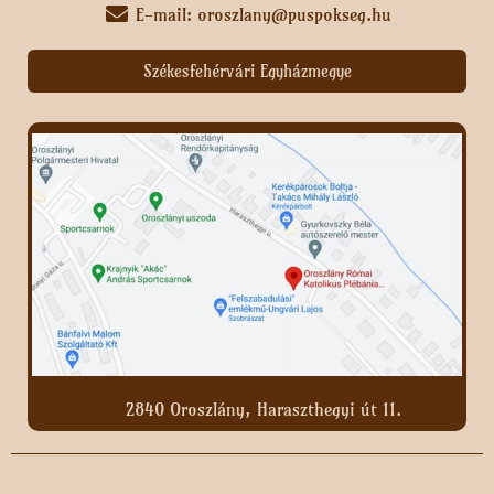
E-mail: oroszlany@puspokseg.hu
Székesfehérvári Egyházmegye
2840 Oroszlány, Haraszthegyi út 11.