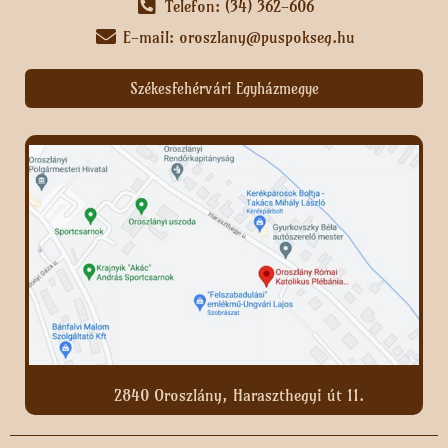
Telefon: (34) 362-606
E-mail: oroszlany@puspokseg.hu
Székesfehérvári Egyházmegye
2840 Oroszlány, Haraszthegyi út 11.