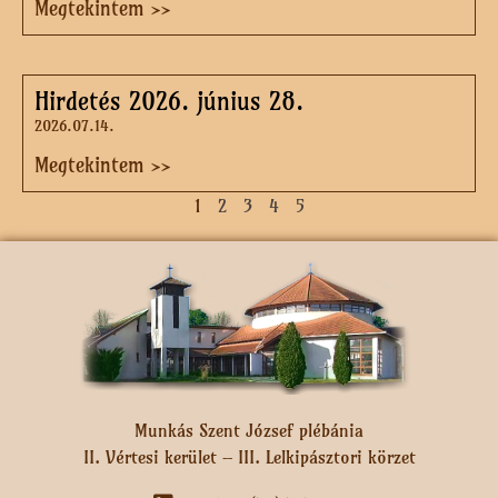
Megtekintem >>
Hirdetés 2026. június 28.
2026.07.14.
Megtekintem >>
1
2
3
4
5
Munkás Szent József plébánia
II. Vértesi kerület – III. Lelkipásztori körzet