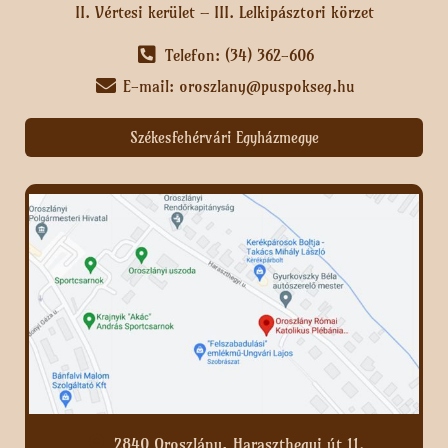
II. Vértesi kerület – III. Lelkipásztori körzet
Telefon: (34) 362-606
E-mail: oroszlany@puspokseg.hu
Székesfehérvári Egyházmegye
2840 Oroszlány, Haraszthegyi út 11.