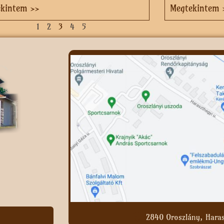
ekintem >>
Megtekintem 
1
2
3
4
5
2840 Oroszlány, Haras