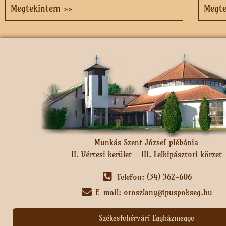
Megtekintem >>
Megt
Munkás Szent József plébánia
II. Vértesi kerület – III. Lelkipásztori körzet
Telefon: (34) 362-606
E-mail: oroszlany@puspokseg.hu
Székesfehérvári Egyházmegye