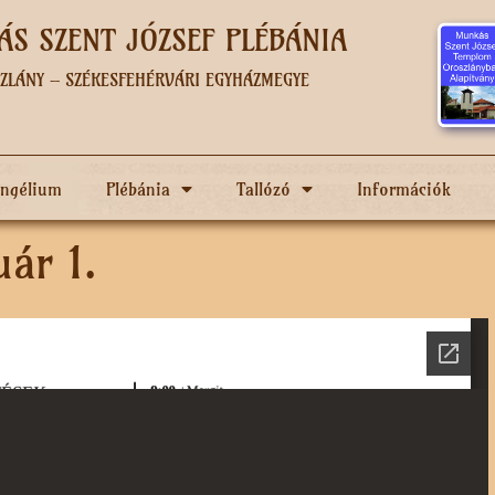
S SZENT JÓZSEF PLÉBÁNIA
ZLÁNY – SZÉKESFEHÉRVÁRI EGYHÁZMEGYE
angélium
Plébánia
Tallózó
Információk
uár 1.