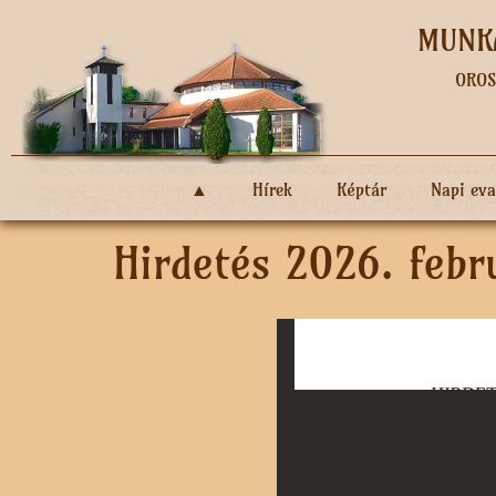
MUNKÁ
OROS
▲
Hírek
Képtár
Napi ev
Hirdetés 2026. febr