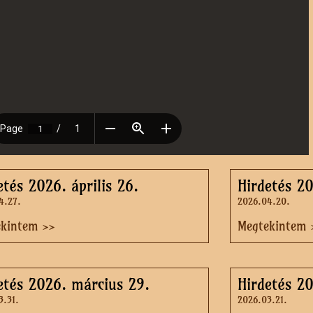
etés 2026. április 26.
Hirdetés 20
4.27.
2026.04.20.
ekintem >>
Megtekintem 
etés 2026. március 29.
Hirdetés 2
3.31.
2026.03.21.