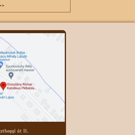
>>
zthegyi út 11.