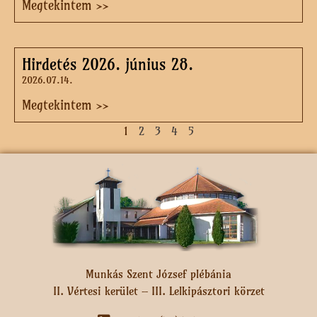
Megtekintem >>
Hirdetés 2026. június 28.
2026.07.14.
Megtekintem >>
1
2
3
4
5
Munkás Szent József plébánia
II. Vértesi kerület – III. Lelkipásztori körzet