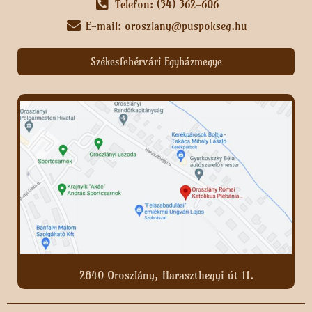
Telefon: (34) 362-606
E-mail: oroszlany@puspokseg.hu
Székesfehérvári Egyházmegye
2840 Oroszlány, Haraszthegyi út 11.