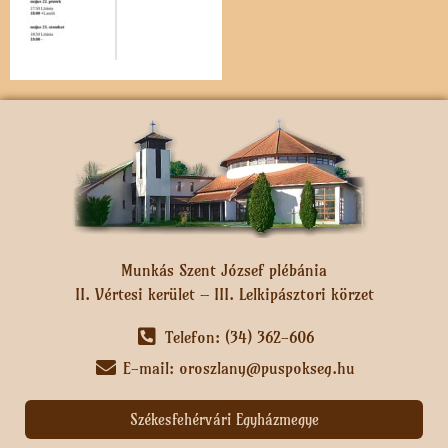
Munkás Szent József plébánia
II. Vértesi kerület – III. Lelkipásztori körzet
Telefon: (34) 362-606
E-mail: oroszlany@puspokseg.hu
Székesfehérvári Egyházmegye