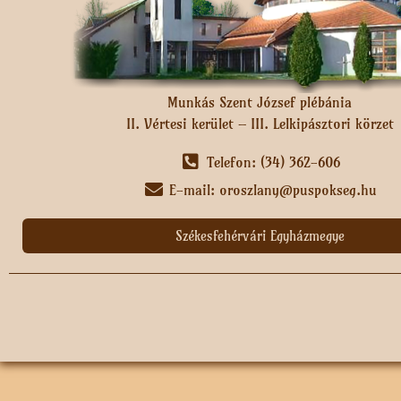
Munkás Szent József plébánia
II. Vértesi kerület – III. Lelkipásztori körzet
Telefon: (34) 362-606
E-mail: oroszlany@puspokseg.hu
Székesfehérvári Egyházmegye