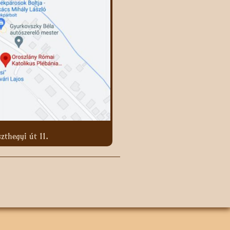
zthegyi út 11.