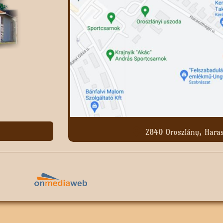
2840 Oroszlány, Haras