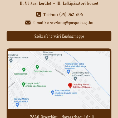
II. Vértesi kerület – III. Lelkipásztori körzet
Telefon: (34) 362-606
E-mail: oroszlany@puspokseg.hu
Székesfehérvári Egyházmegye
2840 Oroszlány, Haraszthegyi út 11.