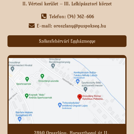
II. Vértesi kerület – III. Lelkipásztori körzet
Telefon: (34) 362-606
E-mail: oroszlany@puspokseg.hu
Székesfehérvári Egyházmegye
2840 Oroszlány, Haraszthegyi út 11.