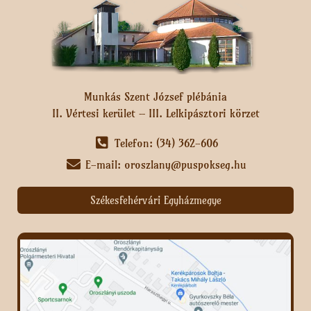
Munkás Szent József plébánia
II. Vértesi kerület – III. Lelkipásztori körzet
Telefon: (34) 362-606
E-mail: oroszlany@puspokseg.hu
Székesfehérvári Egyházmegye