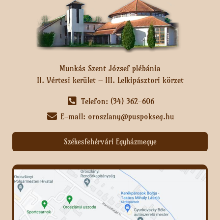
Munkás Szent József plébánia
II. Vértesi kerület – III. Lelkipásztori körzet
Telefon: (34) 362-606
E-mail: oroszlany@puspokseg.hu
Székesfehérvári Egyházmegye