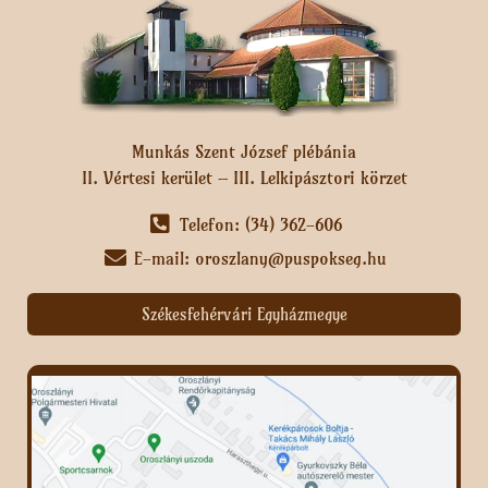
Munkás Szent József plébánia
II. Vértesi kerület – III. Lelkipásztori körzet
Telefon: (34) 362-606
E-mail: oroszlany@puspokseg.hu
Székesfehérvári Egyházmegye