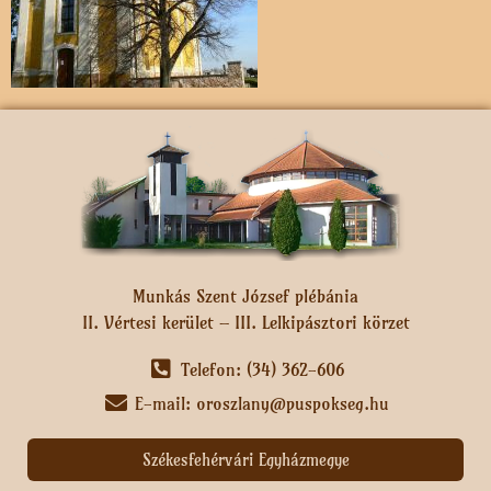
Munkás Szent József plébánia
II. Vértesi kerület – III. Lelkipásztori körzet
Telefon: (34) 362-606
E-mail: oroszlany@puspokseg.hu
Székesfehérvári Egyházmegye