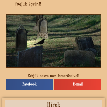
fogjuk égetni!
Kérjük ossza meg ismerőseivel!
Facebook
E-mail
Hírek