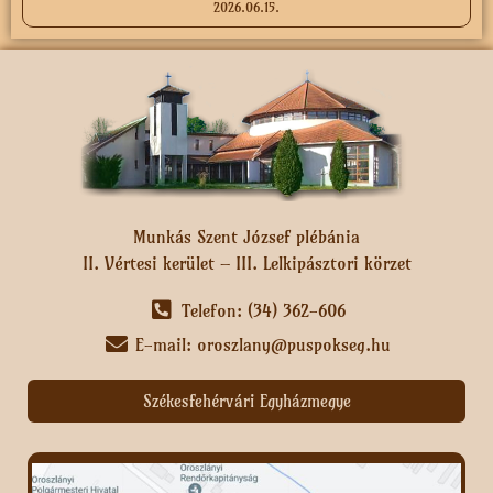
2026.06.15.
Munkás Szent József plébánia
II. Vértesi kerület – III. Lelkipásztori körzet
Telefon: (34) 362-606
E-mail: oroszlany@puspokseg.hu
Székesfehérvári Egyházmegye