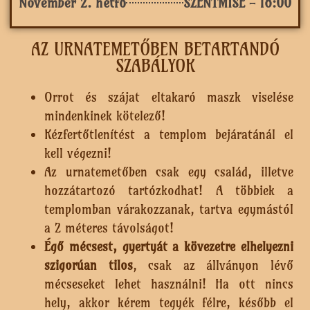
November 2. hétfő
SZENTMISE - 18:00
AZ URNATEMETŐBEN BETARTANDÓ
SZABÁLYOK
Orrot és szájat eltakaró maszk viselése
mindenkinek kötelező!
Kézfertőtlenítést a templom bejáratánál el
kell végezni!
Az urnatemetőben csak egy család, illetve
hozzátartozó tartózkodhat! A többiek a
templomban várakozzanak, tartva egymástól
a 2 méteres távolságot!
Égő mécsest, gyertyát a kövezetre elhelyezni
szigorúan tilos
, csak az állványon lévő
mécseseket lehet használni! Ha ott nincs
hely, akkor kérem tegyék félre, később el