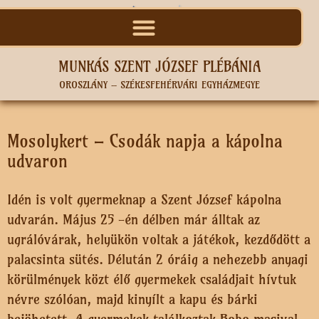
MUNKÁS SZENT JÓZSEF PLÉBÁNIA
OROSZLÁNY – SZÉKESFEHÉRVÁRI EGYHÁZMEGYE
Mosolykert – Csodák napja a kápolna
udvaron
Idén is volt gyermeknap a Szent József kápolna
udvarán. Május 25 -én délben már álltak az
ugrálóvárak, helyükön voltak a játékok, kezdődött a
palacsinta sütés. Délután 2 óráig a nehezebb anyagi
körülmények közt élő gyermekek családjait hívtuk
névre szólóan, majd kinyílt a kapu és bárki
bejöhetett. A gyermekek találkoztak Bobo macival,