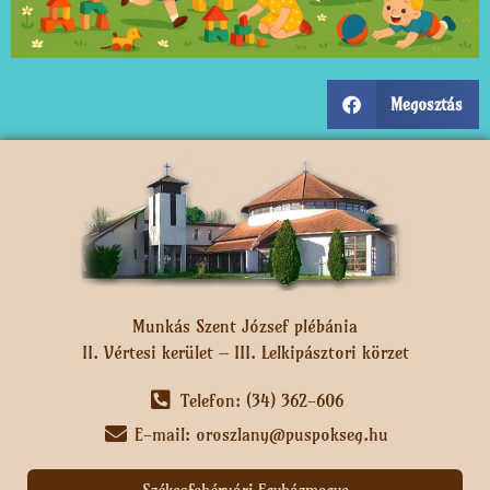
Megosztás
Munkás Szent József plébánia
II. Vértesi kerület – III. Lelkipásztori körzet
Telefon: (34) 362-606
E-mail: oroszlany@puspokseg.hu