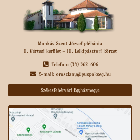
Munkás Szent József plébánia
II. Vértesi kerület – III. Lelkipásztori körzet
Telefon: (34) 362-606
E-mail: oroszlany@puspokseg.hu
Székesfehérvári Egyházmegye