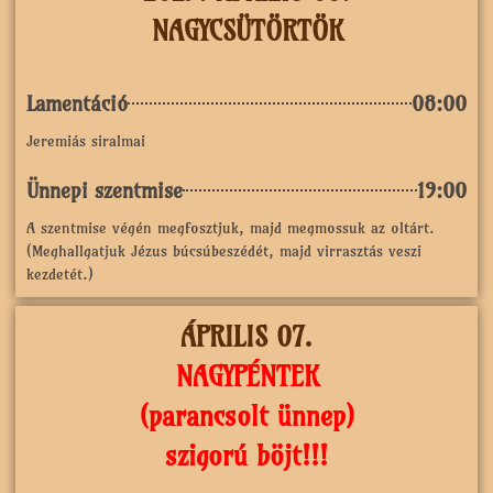
NAGYCSÜTÖRTÖK
Lamentáció
08:00
Jeremiás siralmai
Ünnepi szentmise
19:00
A szentmise végén megfosztjuk, majd megmossuk az oltárt.
(Meghallgatjuk Jézus búcsúbeszédét, majd virrasztás veszi
kezdetét.)
ÁPRILIS 07.
NAGYPÉNTEK
(parancsolt ünnep)
szigorú böjt!!!