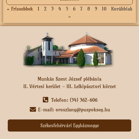
« Frissebbek
1
2
3
4
5
6
7
8
9
10
Korábbiak
»
Munkás Szent József plébánia
II. Vértesi kerület – III. Lelkipásztori körzet
Telefon: (34) 362-606
E-mail: oroszlany@puspokseg.hu
Székesfehérvári Egyházmegye