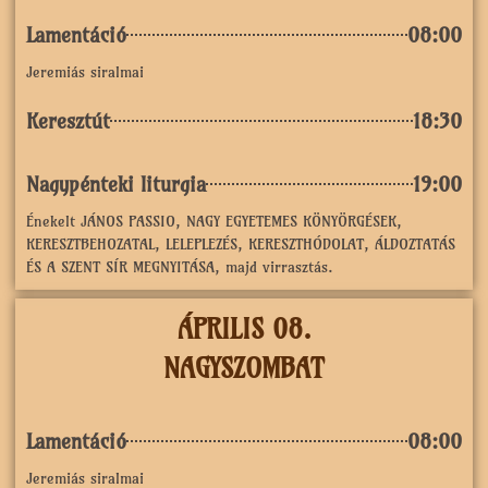
Lamentáció
08:00
Jeremiás siralmai
Keresztút
18:30
Nagypénteki liturgia
19:00
Énekelt JÁNOS PASSIO, NAGY EGYETEMES KÖNYÖRGÉSEK,
KERESZTBEHOZATAL, LELEPLEZÉS, KERESZTHÓDOLAT, ÁLDOZTATÁS
ÉS A SZENT SÍR MEGNYITÁSA, majd virrasztás.
ÁPRILIS 08.
NAGYSZOMBAT
Lamentáció
08:00
Jeremiás siralmai