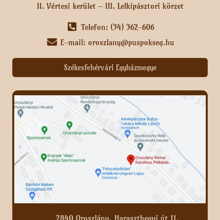
II. Vértesi kerület – III. Lelkipásztori körzet
Telefon: (34) 362-606
E-mail: oroszlany@puspokseg.hu
Székesfehérvári Egyházmegye
2840 Oroszlány, Haraszthegyi út 11.