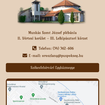
Munkás Szent József plébánia
II. Vértesi kerület – III. Lelkipásztori körzet
Telefon: (34) 362-606
E-mail: oroszlany@puspokseg.hu
Székesfehérvári Egyházmegye