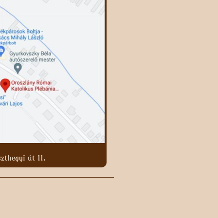
zthegyi út 11.