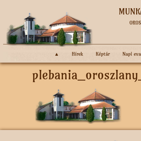
MUNKÁ
OROS
▲
Hírek
Képtár
Napi ev
plebania_oroszlany