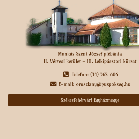
Munkás Szent József plébánia
II. Vértesi kerület – III. Lelkipásztori körzet
Telefon: (34) 362-606
E-mail: oroszlany@puspokseg.hu
Székesfehérvári Egyházmegye