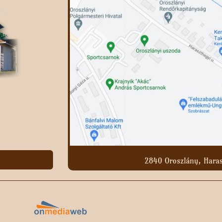
2840 Oroszlány, Haras