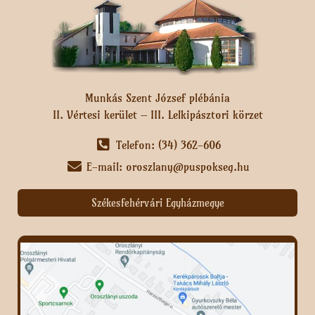
Munkás Szent József plébánia
II. Vértesi kerület – III. Lelkipásztori körzet
Telefon: (34) 362-606
E-mail: oroszlany@puspokseg.hu
Székesfehérvári Egyházmegye