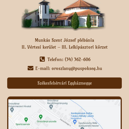
Munkás Szent József plébánia
II. Vértesi kerület – III. Lelkipásztori körzet
Telefon: (34) 362-606
E-mail: oroszlany@puspokseg.hu
Székesfehérvári Egyházmegye