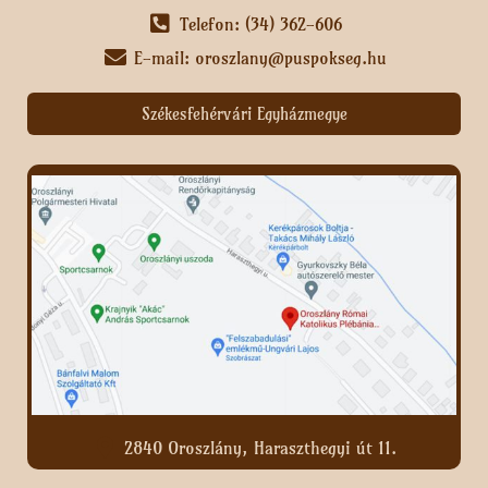
Telefon: (34) 362-606
E-mail: oroszlany@puspokseg.hu
Székesfehérvári Egyházmegye
2840 Oroszlány, Haraszthegyi út 11.