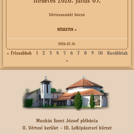
Hirdetés 2026. július 05.
Vértessomlói búcsú
RÉSZLETEK »
2026.07.14.
« Frissebbek
1
2
3
4
5
6
7
8
9
10
Korábbiak
»
Munkás Szent József plébánia
II. Vértesi kerület – III. Lelkipásztori körzet