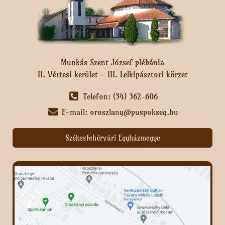
Munkás Szent József plébánia
II. Vértesi kerület – III. Lelkipásztori körzet
Telefon: (34) 362-606
E-mail: oroszlany@puspokseg.hu
Székesfehérvári Egyházmegye