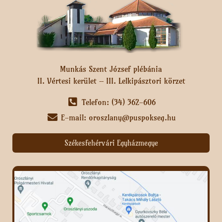
Munkás Szent József plébánia
II. Vértesi kerület – III. Lelkipásztori körzet
Telefon: (34) 362-606
E-mail: oroszlany@puspokseg.hu
Székesfehérvári Egyházmegye