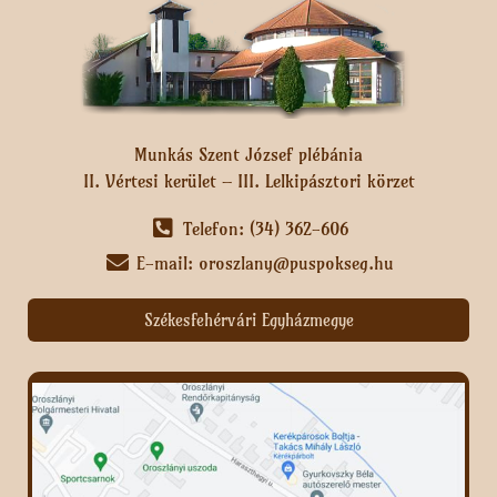
Munkás Szent József plébánia
II. Vértesi kerület – III. Lelkipásztori körzet
Telefon: (34) 362-606
E-mail: oroszlany@puspokseg.hu
Székesfehérvári Egyházmegye