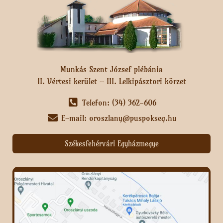
Munkás Szent József plébánia
II. Vértesi kerület – III. Lelkipásztori körzet
Telefon: (34) 362-606
E-mail: oroszlany@puspokseg.hu
Székesfehérvári Egyházmegye