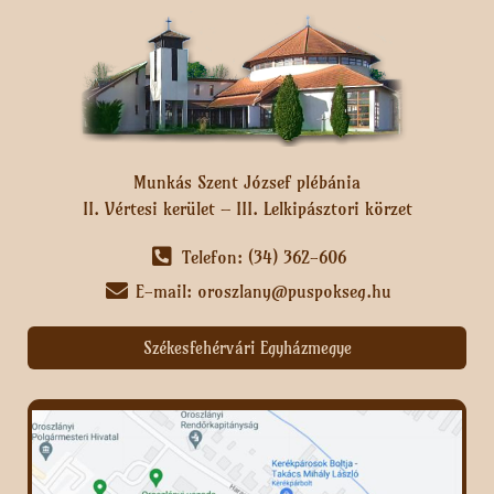
Munkás Szent József plébánia
II. Vértesi kerület – III. Lelkipásztori körzet
Telefon: (34) 362-606
E-mail: oroszlany@puspokseg.hu
Székesfehérvári Egyházmegye