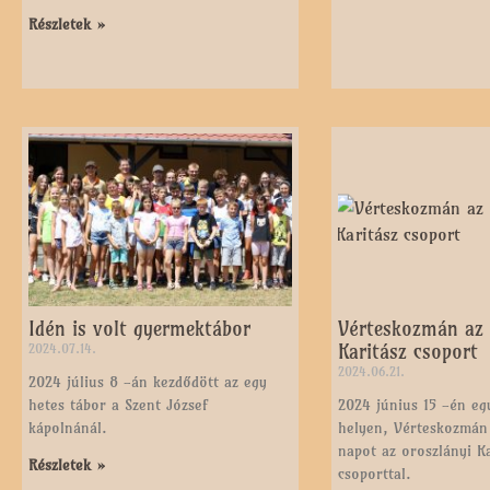
Részletek »
Idén is volt gyermektábor
Vérteskozmán az 
Karitász csoport
2024.07.14.
2024.06.21.
2024 július 8 -án kezdődött az egy
hetes tábor a Szent József
2024 június 15 -én e
kápolnánál.
helyen, Vérteskozmán 
napot az oroszlányi Ka
Részletek »
csoporttal.