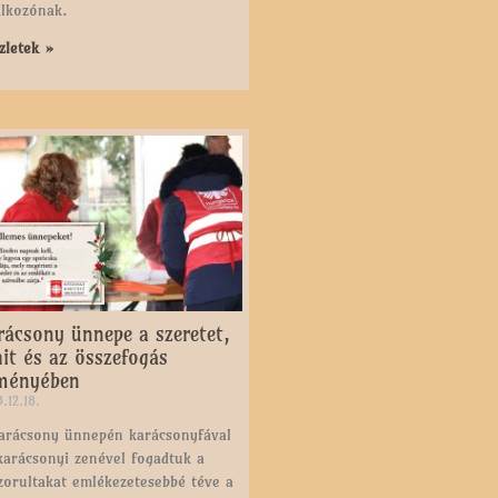
álkozónak.
zletek »
rácsony ünnepe a szeretet,
hit és az összefogás
ményében
.12.18.
arácsony ünnepén karácsonyfával
karácsonyi zenével fogadtuk a
zorultakat emlékezetesebbé téve a