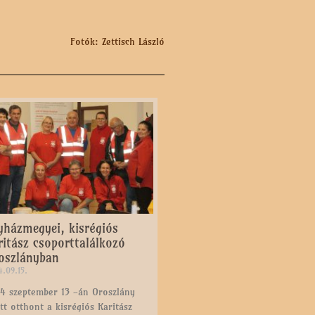
Fotók: Zettisch László
yházmegyei, kisrégiós
ritász csoporttalálkozó
oszlányban
.09.15.
4 szeptember 13 -án Oroszlány
tt otthont a kisrégiós Karitász