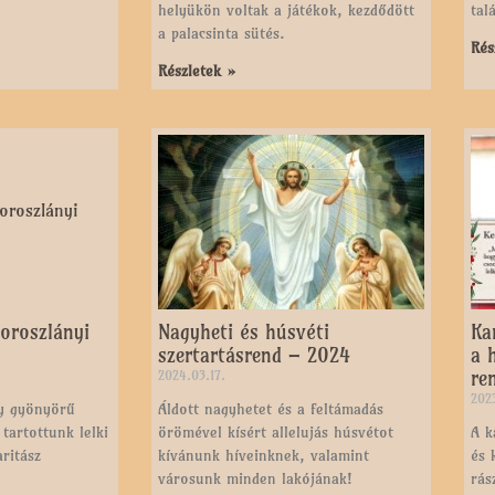
helyükön voltak a játékok, kezdődött
tal
a palacsinta sütés.
Rés
Részletek »
oroszlányi
Nagyheti és húsvéti
Ka
szertartásrend – 2024
a 
re
2024.03.17.
2023
gy gyönyörű
Áldott nagyhetet és a feltámadás
tartottunk lelki
örömével kísért allelujás húsvétot
A k
ritász
kívánunk híveinknek, valamint
és 
városunk minden lakójának!
rás