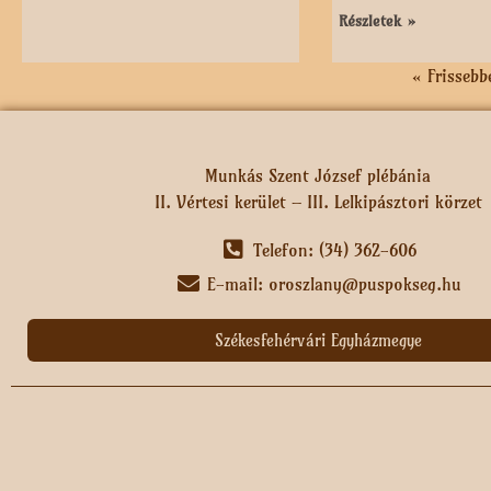
Részletek »
« Frissebb
Munkás Szent József plébánia
II. Vértesi kerület – III. Lelkipásztori körzet
Telefon: (34) 362-606
E-mail: oroszlany@puspokseg.hu
Székesfehérvári Egyházmegye