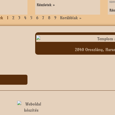
sze
Részletek »
Rés
ek
1
2
3
4
5
6
7
8
9
Korábbiak »
2840 Oroszlány, Haras