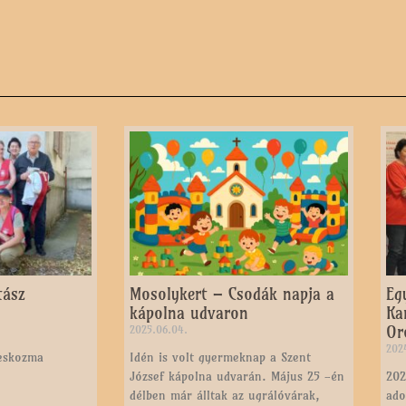
tász
Mosolykert – Csodák napja a
Eg
kápolna udvaron
Ka
Or
2025.06.04.
2024
teskozma
Idén is volt gyermeknap a Szent
József kápolna udvarán. Május 25 -én
202
délben már álltak az ugrálóvárak,
ado