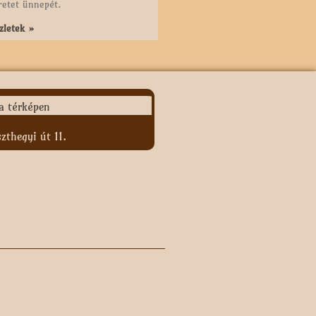
retet ünnepét.
zletek »
zthegyi út 11.