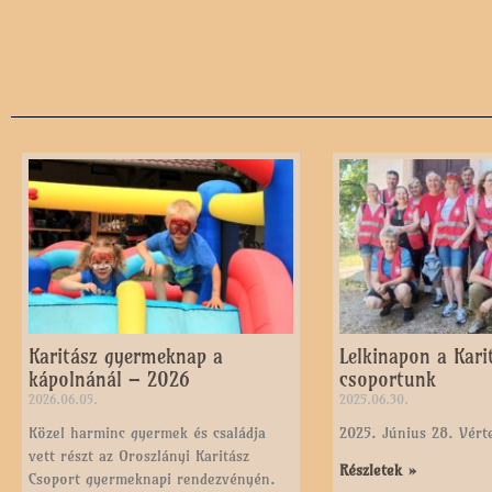
Karitász gyermeknap a
Lelkinapon a Kari
kápolnánál – 2026
csoportunk
2026.06.05.
2025.06.30.
Közel harminc gyermek és családja
2025. Június 28. Vér
vett részt az Oroszlányi Karitász
Részletek »
Csoport gyermeknapi rendezvényén.