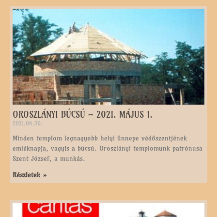
OROSZLÁNYI BÚCSÚ – 2021. MÁJUS 1.
2021.04.30.
Minden templom legnagyobb helyi ünnepe védőszentjének
emléknapja, vagyis a búcsú. Oroszlányi templomunk patrónusa
Szent József, a munkás.
Részletek »