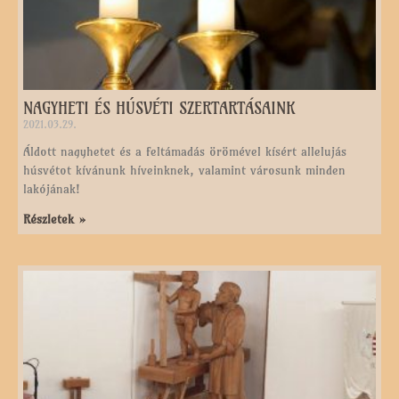
NAGYHETI ÉS HÚSVÉTI SZERTARTÁSAINK
2021.03.29.
Áldott nagyhetet és a feltámadás örömével kísért allelujás
húsvétot kívánunk híveinknek, valamint városunk minden
lakójának!
Részletek »