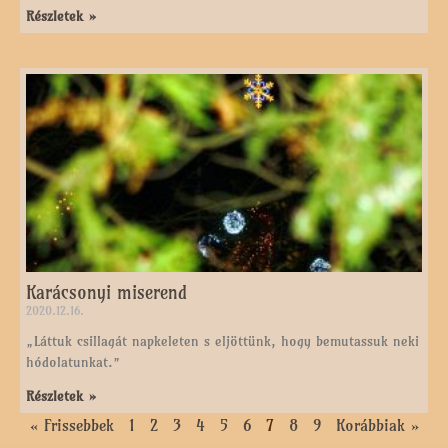
Részletek »
Karácsonyi miserend
2020.12.16.
„Láttuk csillagát napkeleten s eljöttünk, hogy bemutassuk neki
hódolatunkat.”
Részletek »
« Frissebbek
1
2
3
4
5
6
7
8
9
Korábbiak »