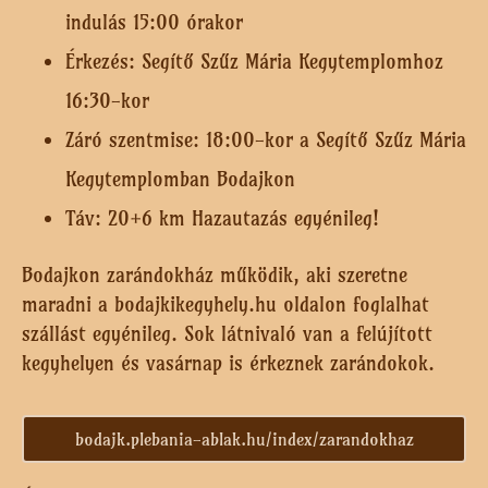
indulás 15:00 órakor
Érkezés: Segítő Szűz Mária Kegytemplomhoz
16:30-kor
Záró szentmise: 18:00-kor a Segítő Szűz Mária
Kegytemplomban Bodajkon
Táv: 20+6 km Hazautazás egyénileg!
Bodajkon zarándokház működik, aki szeretne
maradni a bodajkikegyhely.hu oldalon foglalhat
szállást egyénileg. Sok látnivaló van a felújított
kegyhelyen és vasárnap is érkeznek zarándokok.
bodajk.plebania-ablak.hu/index/zarandokhaz