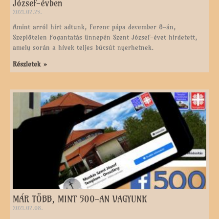
József-évben
2021.02.25.
Amint arról hírt adtunk, Ferenc pápa december 8-án,
Szeplőtelen Fogantatás ünnepén Szent József-évet hirdetett,
amely során a hívek teljes búcsút nyerhetnek.
Részletek »
MÁR TÖBB, MINT 500-AN VAGYUNK
2021.02.08.