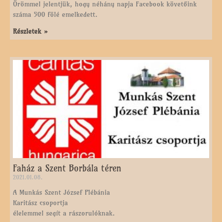
Örömmel jelentjük, hogy néhány napja Facebook követőink
száma 500 fölé emelkedett.
Részletek »
Faház a Szent Borbála téren
2021.01.08.
A Munkás Szent József Plébánia
Karitász csoportja
élelemmel segít a rászorulóknak.