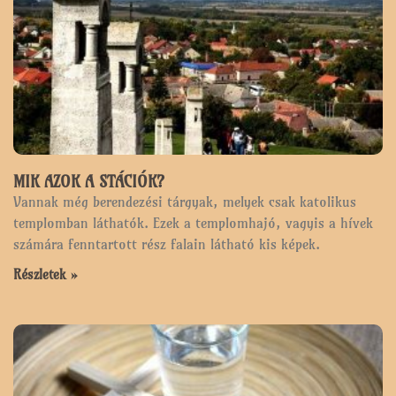
MIK AZOK A STÁCIÓK?
Vannak még berendezési tárgyak, melyek csak katolikus
templomban láthatók. Ezek a templomhajó, vagyis a hívek
számára fenntartott rész falain látható kis képek.
Részletek »