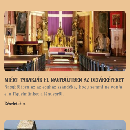
MIÉRT TAKARJÁK EL NAGYBÖJTBEN AZ OLTÁRKÉPEKET
Nagyböjtben az az egyház szándéka, hogy semmi ne vonja
el a figyelmünket a lényegről.
Részletek »