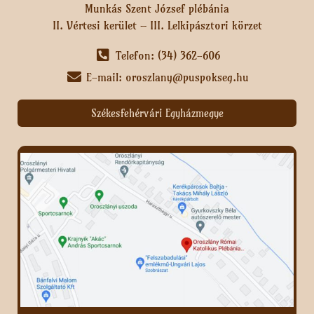
Munkás Szent József plébánia
II. Vértesi kerület – III. Lelkipásztori körzet
Telefon: (34) 362-606
E-mail: oroszlany@puspokseg.hu
Székesfehérvári Egyházmegye