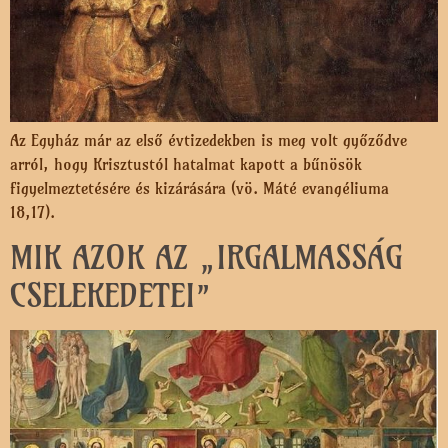
Az Egyház már az első évtizedekben is meg volt győződve
arról, hogy Krisztustól hatalmat kapott a bűnösök
figyelmeztetésére és kizárására (vö. Máté evangéliuma
18,17).
MIK AZOK AZ „IRGALMASSÁG
CSELEKEDETEI”