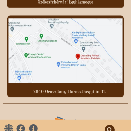
Székesfehérvári Egyházmegye
2840 Oroszlány, Haraszthegyi út 11.