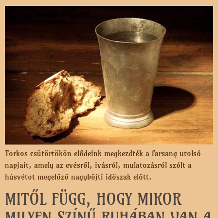
Torkos csütörtökön elődeink megkezdték a farsang utolsó
napjait, amely az evésről, ivásról, mulatozásról szólt a
húsvétot megelőző nagyböjti időszak előtt.
MITŐL FÜGG, HOGY MIKOR
MILYEN SZÍNŰ RUHÁBAN VAN A